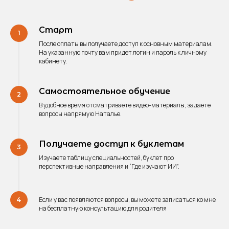
Физическое лицо
Петропавловская Наталья Владимировна
ИНН: 245800952753
Электронная почта: Nata-0072@yandex.ru
Старт
Номер телефона: + 7 (913) 517 66 43
После оплаты вы получаете доступ к основным материалам.
© 2024, ГАРДЕРОБ ПРОФЕССИЙ
На указанную почту вам придет логин и пароль к личному
кабинету.
Самостоятельное обучение
В удобное время отсматриваете видео-материалы, задаете
вопросы напрямую Наталье.
Получаете доступ к буклетам
Изучаете таблицу специальностей, буклет про
перспективные направления и “Где изучают ИИ”.
Если у вас появляются вопросы, вы можете записаться ко мне
на бесплатную консультацию для родителя