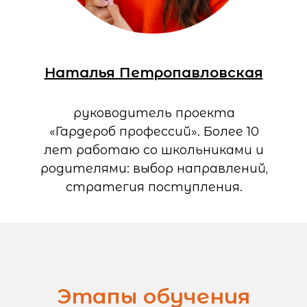
Наталья Петропавловская
руководитель проекта
«Гардероб профессий». Более 10
Программы
Тесты
лет работаю со школьниками и
Обо мне
Коллегам
Онлайн курсы
Отзывы
родителями: выбор направлений,
Политика обработки
Буклеты и гайды
персональных данных
стратегия поступления.
Публичная оферта
Этапы обучения
+79135176643