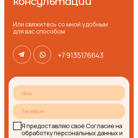
+79135176643
Физическое лицо
Петропавловская Наталья Владимировна
ИНН: 245800952753
Электронная почта: Nata-0072@yandex.ru
Номер телефона: + 7 (913) 517 66 43
© 2024, ГАРДЕРОБ ПРОФЕССИЙ