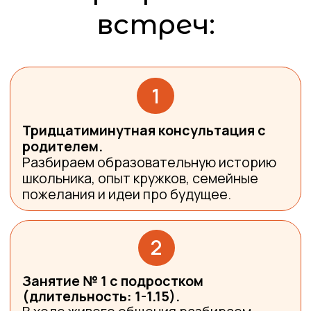
Тридцатиминутная консультация с
родителем.
Разбираем образовательную историю
школьника, опыт кружков, семейные
пожелания и идеи про будущее.
2
Занятие № 1 с подростком
(длительность: 1-1.15).
В ходе живого общения разбираем
результаты тестов, анализируем
образовательные предпочтения и
склонности. Подбираем первые
“костюмчики” для примерки.
3
Домашнее задание для подростка.
Просмотр информационных
материалов, задание в рабочей
тетради.
4