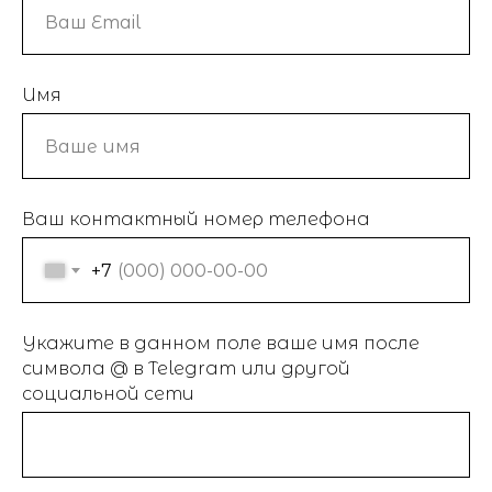
консультации
Или свяжитесь со мной удобным
для вас способом
Имя
+7 9135176643
Ваш контактный номер телефона
+7
Я предоставляю своё Согласие на
обработку персональных данных и
Укажите в данном поле ваше имя после
подтверждаю ознакомление с
символа @ в Telegram или другой
Политикой
социальной сети
Отправить