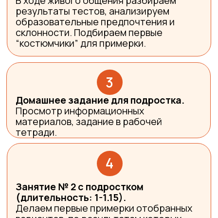
Занятие № 2 с подростком
(длительность: 1-1.15).
Делаем первые примерки отобранных
вариантов, по результатам которых
обсуждаем, что подходит больше для
дальнейших внешних проб -примерок.
5
Отчет для родителей.
Описываем результаты тестов и
занятий, готовим карту сильных сторон
подростка, даем рекомендации по
образовательному маршруту (профиль
обучения, предметы для усиления), а
также составляем персональный
пошаговый план дальнейших проб-
примерок для вашего школьника (курсы
доп.образования, каникулярные
активности, олимпиады и др.)
Семьи, участвующие в данном курсе,
получают доступ к
постоянно пополняемым базам по
лагерям, кружкам и курсам для