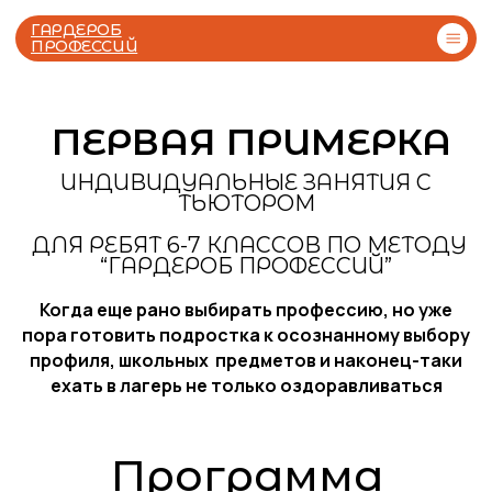
ГАРДЕРОБ
ПРОФЕССИЙ
ПЕРВАЯ ПРИМЕРКА
ИНДИВИДУАЛЬНЫЕ ЗАНЯТИЯ С
ТЬЮТОРОМ
ДЛЯ РЕБЯТ 6-7 КЛАССОВ ПО МЕТОДУ
“ГАРДЕРОБ ПРОФЕССИЙ”
Отзывы
Тесты
Когда еще рано выбирать профессию, но уже
Программа
пора готовить подростка к осознанному выбору
профиля, школьных предметов и наконец-таки
встреч:
ехать в лагерь не только оздоравливаться
1