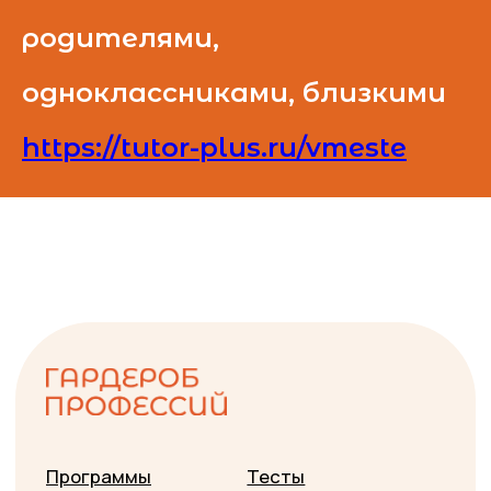
родителями,
одноклассниками, близкими
https://tutor-plus.ru/vmeste
Программы
Тесты
Обо мне
Коллегам
Онлайн курсы
Отзывы
Политика обработки
Буклеты и гайды
персональных данных
Публичная оферта
+79135176643