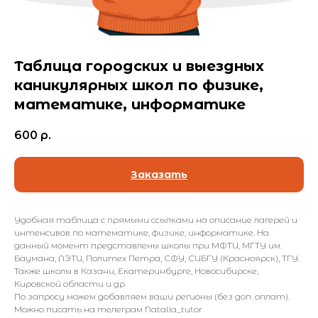
Таблица городских и выездных
каникулярных школ по физике,
математике, информатике
600
р.
Заказать
Удобная таблица с прямыми ссылками на описание лагерей и
интенсивов по математике, физике, информатике. На
данный момент представлены школы при МФТИ, МГТУ им.
Баумана, ЛЭТИ, Политех Петра, СФУ, СИБГУ (Красноярск), ТГУ.
Также школы в Казани, Екатеринбурге, Новосибирске,
Кировской области и др.
По запросу можем добавляем ваши регионы (без доп. оплат).
Можно писать на телеграм Natalia_tutor