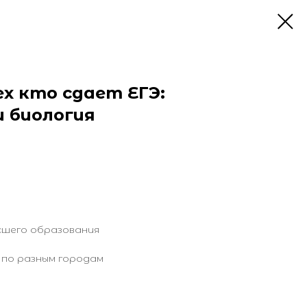
х кто сдает ЕГЭ:
 биология
сшего образования
по разным городам