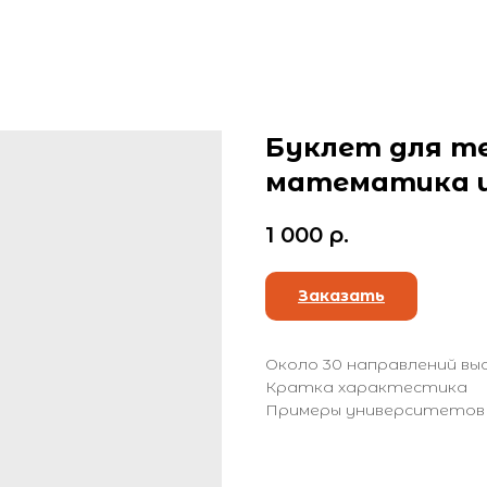
Буклет для те
математика и
1 000
р.
Заказать
Около 30 направлений вы
Кратка характестика
Примеры университетов 